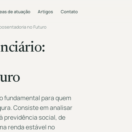
eas de atuação
Artigos
Contato
posentadoria no Futuro
nciário:
turo
so fundamental para quem
gura. Consiste em analisar
 previdência social, de
uma renda estável no