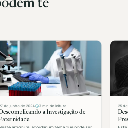
podem te
27 de junho de 2024
3 min de leitura
25 de
Descomplicando a Investigação de
Des
Paternidade
Pre
Neste artigo irei abordar um tema que pode ser
Este 