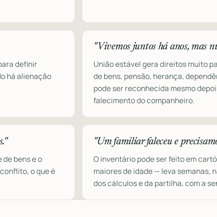
"Vivemos juntos há anos, mas n
ara definir
União estável gera direitos muito 
ndo há alienação
de bens, pensão, herança, dependên
pode ser reconhecida mesmo depois
falecimento do companheiro.
."
"Um familiar faleceu e precisamo
 de bens e o
O inventário pode ser feito em car
onflito, o que é
maiores de idade — leva semanas, n
dos cálculos e da partilha, com a s