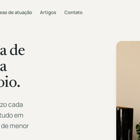
eas de atuação
Artigos
Contato
a de
sa
oio.
uzo cada
 tudo em
 de menor