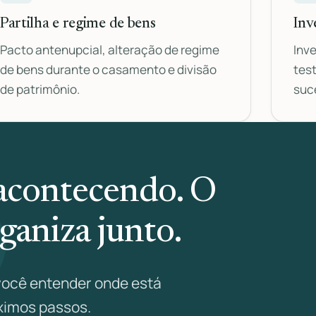
Partilha e regime de bens
Inv
Pacto antenupcial, alteração de regime
Inve
de bens durante o casamento e divisão
tes
de patrimônio.
suce
 acontecendo. O
rganiza junto.
ocê entender onde está
óximos passos.