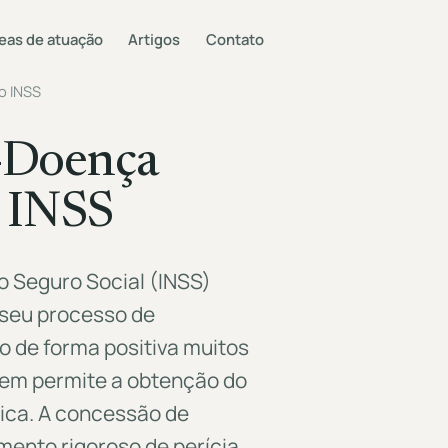
eas de atuação
Artigos
Contato
o INSS
o-Doença
o INSS
do Seguro Social (INSS)
seu processo de
 de forma positiva muitos
gem permite a obtenção do
dica. A concessão de
ento rigoroso de perícia