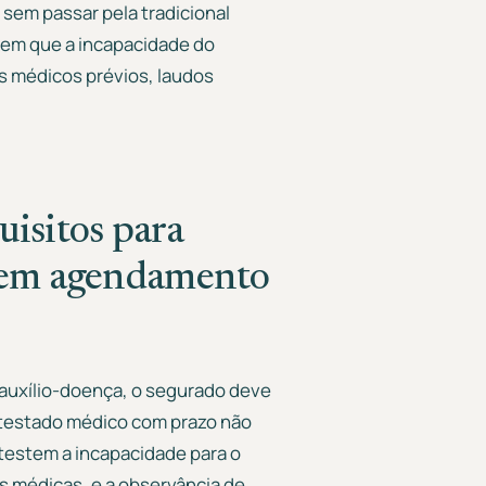
sem passar pela tradicional
s em que a incapacidade do
 médicos prévios, laudos
isitos para
 sem agendamento
 auxílio-doença, o segurado deve
r atestado médico com prazo não
atestem a incapacidade para o
s médicas, e a observância de