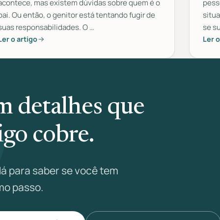
acontece, mas existem dúvidas sobre quem é o
pess
pai. Ou então, o genitor está tentando fugir de
situ
suas responsabilidades. O …
se s
Ler o artigo
Ler o
em detalhes que
go cobre.
á para saber se você tem
imo passo.