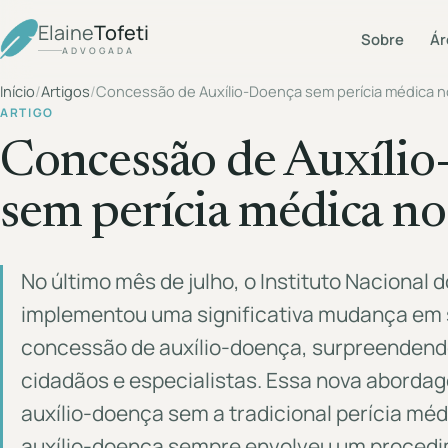
Elaine
Tofeti
Sobre
Ár
ADVOGADA
Início
/
Artigos
/
Concessão de Auxílio-Doença sem perícia médica n
ARTIGO
Concessão de Auxíli
sem perícia médica n
No último mês de julho, o Instituto Nacional 
implementou uma significativa mudança em 
concessão de auxílio-doença, surpreendendo
cidadãos e especialistas. Essa nova aborda
auxílio-doença sem a tradicional perícia mé
auxílio-doença sempre envolveu um procedim