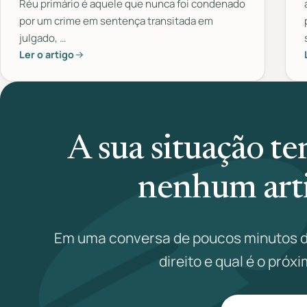
Réu primário é aquele que nunca foi condenado
por um crime em sentença transitada em
julgado, …
Ler o artigo
A sua situação t
nenhum arti
Em uma conversa de poucos minutos d
direito e qual é o próx